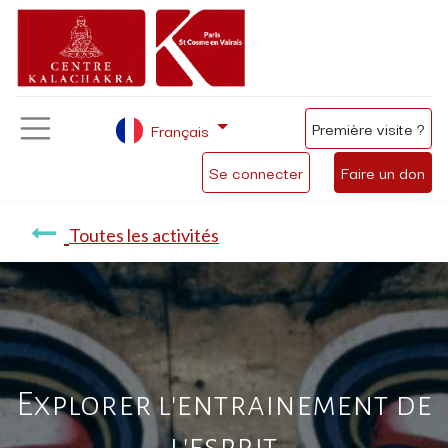
Première visite ?
Français
Se connecter
Faire un don
Toutes les activités
Explorer l'entrainement de
l'esprit