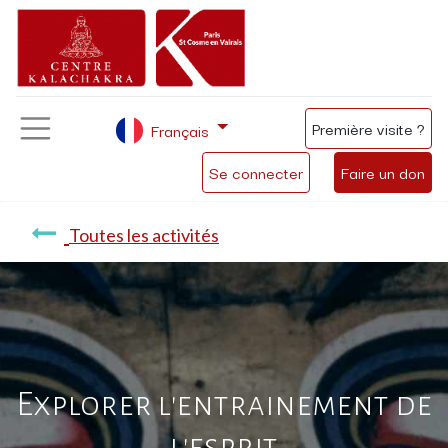
Première visite ?
Français
Se connecter
Faire un don
Toutes les activités
Explorer l'entrainement de
l'esprit