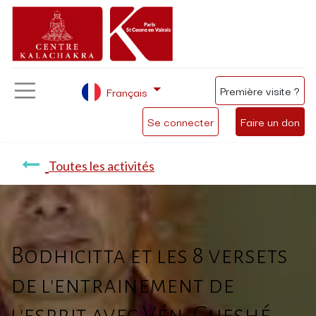
Première visite ?
Français
Se connecter
Faire un don
Toutes les activités
Bodhicitta et les 8 versets
de l'entrainement de
l'esprit avec Vén. Gueshé