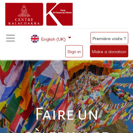
Première visite ?
English (UK)
Sign in
Make a donation
Faire un