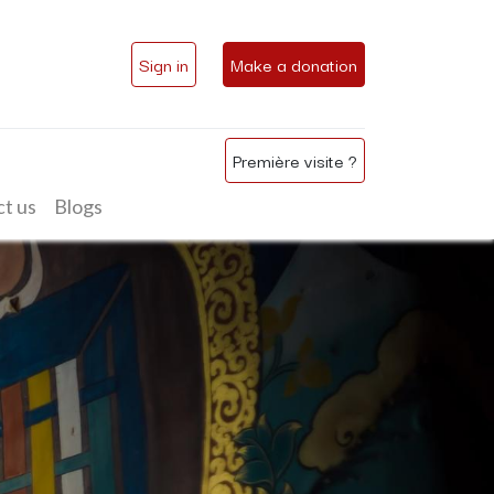
Sign in
Make a donation
Première visite ?
t us
Blogs