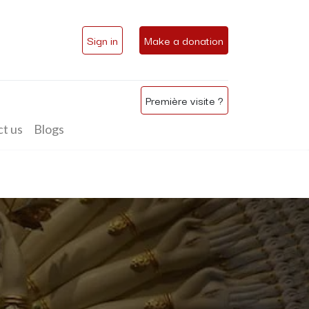
Sign in
Make a donation
Première visite ?
t us
Blogs