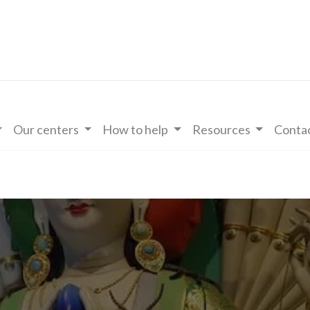
Our centers
How to help
Resources
Contac