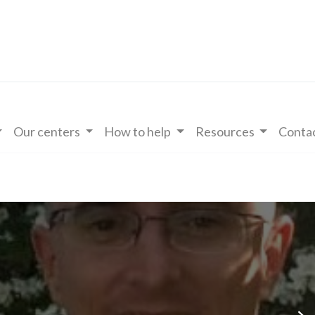
Our centers
How to help
Resources
Contac