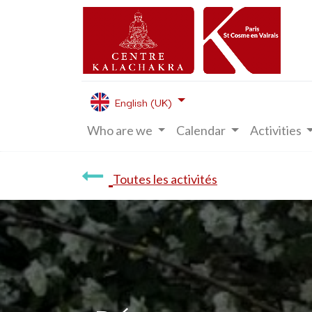
English (UK)
Who are we
Calendar
Activities
Toutes les activités