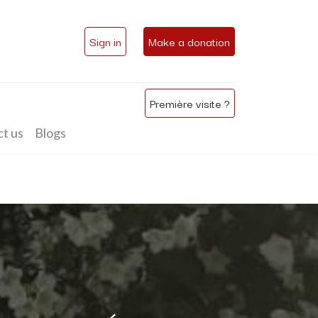
Sign in
Make a donation
Première visite ?
t us
Blogs