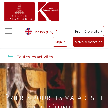
Première visite ?
English (UK)
Sign in
Make a donation
Toutes les activités
Prières pour les malades et
les défunts