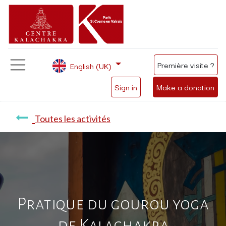
Première visite ?
English (UK)
Sign in
Make a donation
Toutes les activités
Pratique du gourou yoga
de Kalachakra