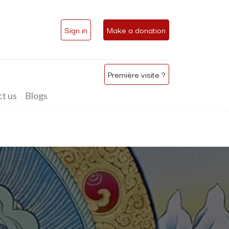
Sign in
Make a donation
Première visite ?
t us
Blogs