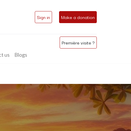
Sign in
Make a donation
Première visite ?
t us
Blogs