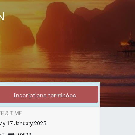
n
Inscriptions terminées
E & TIME
day
17 January 2025
30
08:00