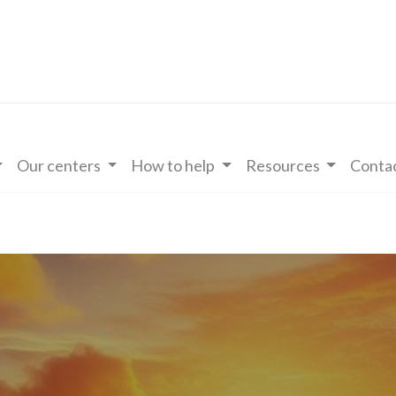
Our centers
How to help
Resources
Contac